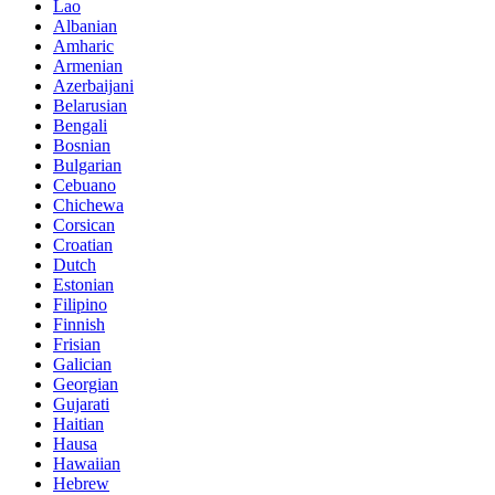
Lao
Albanian
Amharic
Armenian
Azerbaijani
Belarusian
Bengali
Bosnian
Bulgarian
Cebuano
Chichewa
Corsican
Croatian
Dutch
Estonian
Filipino
Finnish
Frisian
Galician
Georgian
Gujarati
Haitian
Hausa
Hawaiian
Hebrew