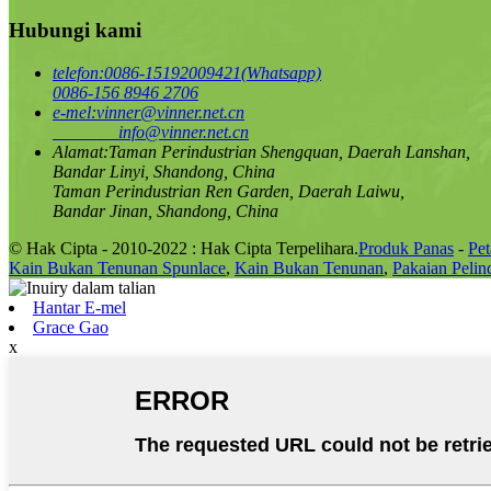
Hubungi kami
telefon:
0086-15192009421(Whatsapp)
0086-156 8946 2706
e-mel:
vinner@vinner.net.cn
info@vinner.net.cn
Alamat:
Taman Perindustrian Shengquan, Daerah Lanshan,
Bandar Linyi, Shandong, China
Taman Perindustrian Ren Garden, Daerah Laiwu,
Bandar Jinan, Shandong, China
© Hak Cipta - 2010-2022 : Hak Cipta Terpelihara.
Produk Panas
-
Pet
Kain Bukan Tenunan Spunlace
,
Kain Bukan Tenunan
,
Pakaian Peli
Hantar E-mel
Grace Gao
x