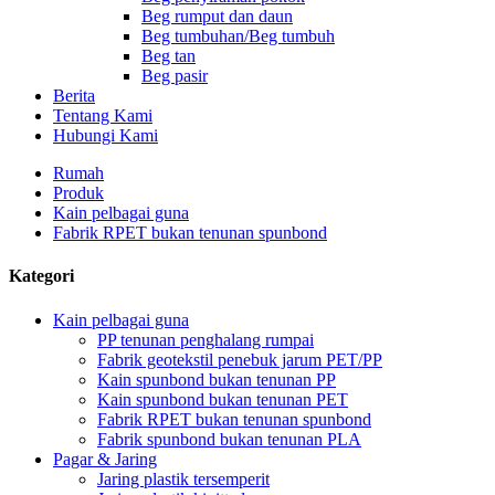
Beg rumput dan daun
Beg tumbuhan/Beg tumbuh
Beg tan
Beg pasir
Berita
Tentang Kami
Hubungi Kami
Rumah
Produk
Kain pelbagai guna
Fabrik RPET bukan tenunan spunbond
Kategori
Kain pelbagai guna
PP tenunan penghalang rumpai
Fabrik geotekstil penebuk jarum PET/PP
Kain spunbond bukan tenunan PP
Kain spunbond bukan tenunan PET
Fabrik RPET bukan tenunan spunbond
Fabrik spunbond bukan tenunan PLA
Pagar & Jaring
Jaring plastik tersemperit