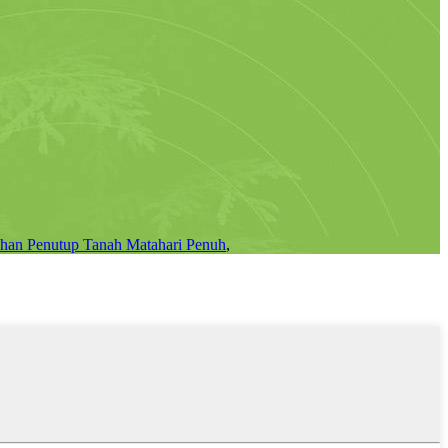
an Penutup Tanah Matahari Penuh
,