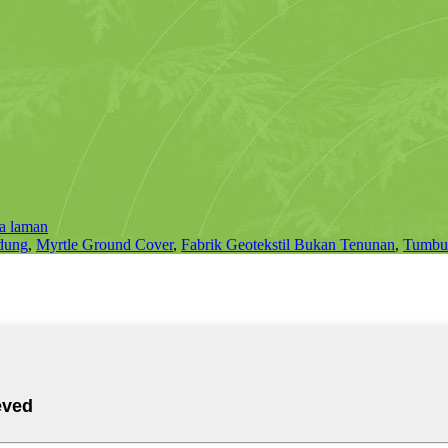
a laman
ndung
,
Myrtle Ground Cover
,
Fabrik Geotekstil Bukan Tenunan
,
Tumbuh