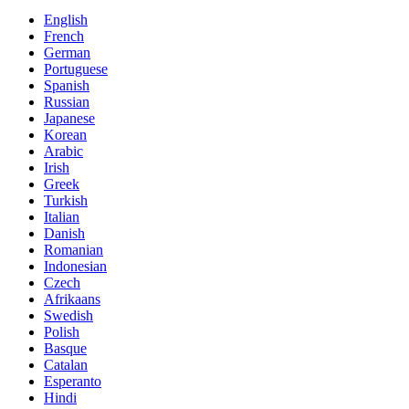
English
French
German
Portuguese
Spanish
Russian
Japanese
Korean
Arabic
Irish
Greek
Turkish
Italian
Danish
Romanian
Indonesian
Czech
Afrikaans
Swedish
Polish
Basque
Catalan
Esperanto
Hindi