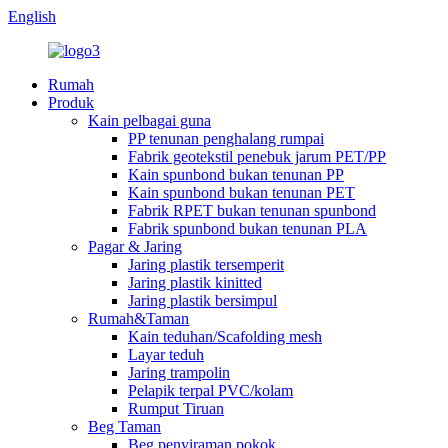
English
Rumah
Produk
Kain pelbagai guna
PP tenunan penghalang rumpai
Fabrik geotekstil penebuk jarum PET/PP
Kain spunbond bukan tenunan PP
Kain spunbond bukan tenunan PET
Fabrik RPET bukan tenunan spunbond
Fabrik spunbond bukan tenunan PLA
Pagar & Jaring
Jaring plastik tersemperit
Jaring plastik kinitted
Jaring plastik bersimpul
Rumah&Taman
Kain teduhan/Scafolding mesh
Layar teduh
Jaring trampolin
Pelapik terpal PVC/kolam
Rumput Tiruan
Beg Taman
Beg penyiraman pokok