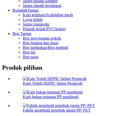
Jaring plastik kinitted
Jaring plastik bersimpul
Rumah&Taman
Kain teduhan/Scafolding mesh
Layar teduh
Jaring trampolin
Pelapik terpal PVC/kolam
Beg Taman
Beg penyiraman pokok
Beg rumput dan daun
Beg tumbuhan/Beg tumbuh
Beg tan
Beg pasir
Produk pilihan
Kain Teduh HDPE/ Jaring Perancah
Kain bukan tenunan PP spunbond
Fabrik geotekstil penebuk jarum PP/ PET