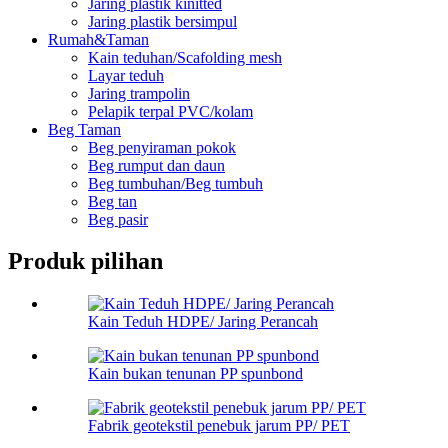
Jaring plastik kinitted
Jaring plastik bersimpul
Rumah&Taman
Kain teduhan/Scafolding mesh
Layar teduh
Jaring trampolin
Pelapik terpal PVC/kolam
Beg Taman
Beg penyiraman pokok
Beg rumput dan daun
Beg tumbuhan/Beg tumbuh
Beg tan
Beg pasir
Produk pilihan
Kain Teduh HDPE/ Jaring Perancah
Kain bukan tenunan PP spunbond
Fabrik geotekstil penebuk jarum PP/ PET