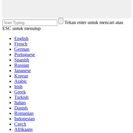
Tekan enter untuk mencari atau
ESC untuk menutup
English
French
German
Portuguese
Spanish
Russian
Japanese
Korean
Arabic
Irish
Greek
Turkish
Italian
Danish
Romanian
Indonesian
Czech
Afrikaans