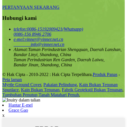
PERTANYAAN SEKARANG
Hubungi kami
telefon:
0086-15192009421(Whatsapp)
0086-156 8946 2706
e-mel:
vinner@vinner.net.cn
info@vinner.net.cn
Alamat:
Taman Perindustrian Shengquan, Daerah Lanshan,
Bandar Linyi, Shandong, China
Taman Perindustrian Ren Garden, Daerah Laiwu,
Bandar Jinan, Shandong, China
© Hak Cipta - 2010-2022 : Hak Cipta Terpelihara.
Produk Panas
-
Peta laman
Myrtle Ground Cover
,
Pakaian Pelindung
,
Kain Bukan Tenunan
Spunlace
,
Kain Bukan Tenunan
,
Fabrik Geotekstil Bukan Tenunan
,
Tumbuhan Penutup Tanah Matahari Penuh
,
Hantar E-mel
Grace Gao
x