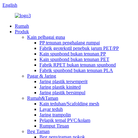
English
Rumah
Produk
Kain pelbagai guna
PP tenunan penghalang rumpai
Fabrik geotekstil penebuk jarum PET/PP
Kain spunbond bukan tenunan PP
Kain spunbond bukan tenunan PET
Fabrik RPET bukan tenunan spunbond
Fabrik spunbond bukan tenunan PLA
Pagar & Jaring
Jaring plastik tersemperit
Jaring plastik kinitted
Jaring plastik bersimpul
Rumah&Taman
Kain teduhan/Scafolding mesh
Layar teduh
Jaring trampolin
Pelapik terpal PVC/kolam
Rumput Tiruan
Beg Taman
Beg penyiraman pokok