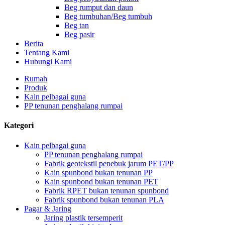
Beg rumput dan daun
Beg tumbuhan/Beg tumbuh
Beg tan
Beg pasir
Berita
Tentang Kami
Hubungi Kami
Rumah
Produk
Kain pelbagai guna
PP tenunan penghalang rumpai
Kategori
Kain pelbagai guna
PP tenunan penghalang rumpai
Fabrik geotekstil penebuk jarum PET/PP
Kain spunbond bukan tenunan PP
Kain spunbond bukan tenunan PET
Fabrik RPET bukan tenunan spunbond
Fabrik spunbond bukan tenunan PLA
Pagar & Jaring
Jaring plastik tersemperit